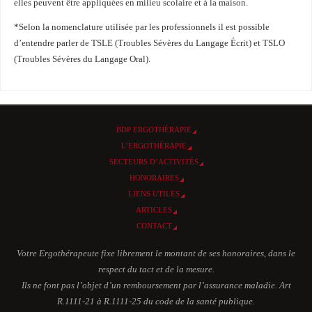
elles peuvent être appliquées en milieu scolaire et à la maison.
*Selon la nomenclature utilisée par les professionnels il est possible
d’entendre parler de TSLE (Troubles Sévères du Langage Écrit) et TSLO
(Troubles Sévères du Langage Oral).
BDP ERGOTHÉRAPIE
L’ERGOTHÉRAPIE
SECTEURS D’ACTIVITÉS
HONORAIRES
LIENS UTILES
ARTICLES
CONTACT
Votre Ergothérapeute fixe librement le montant de ses honoraires, dans le
respect du tact et de la mesure.
Ils ne font pas l’objet d’un remboursement par l’assurance maladie. Art
R.1111-21 à R.1111-25 du code de la santé publique.