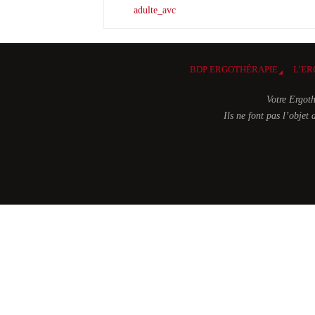
adulte_avc
BDP ERGOTHÉRAPIE
L’ER
Votre Ergoth
Ils ne font pas l’obje