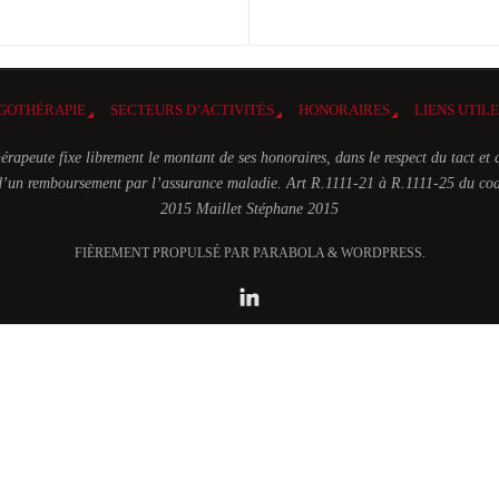
GOTHÉRAPIE
SECTEURS D’ACTIVITÉS
HONORAIRES
LIENS UTIL
érapeute fixe librement le montant de ses honoraires, dans le respect du tact et 
t d’un remboursement par l’assurance maladie. Art R.1111-21 à R.1111-25 du cod
2015 Maillet Stéphane 2015
FIÈREMENT PROPULSÉ PAR PARABOLA & WORDPRESS.