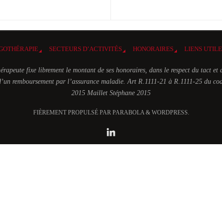
GOTHÉRAPIE
SECTEURS D’ACTIVITÉS
HONORAIRES
LIENS UTIL
érapeute fixe librement le montant de ses honoraires, dans le respect du tact et 
t d’un remboursement par l’assurance maladie. Art R.1111-21 à R.1111-25 du cod
2015 Maillet Stéphane 2015
FIÈREMENT PROPULSÉ PAR PARABOLA & WORDPRESS.