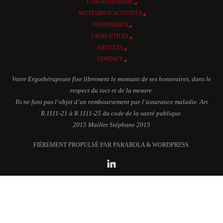
L’ERGOTHÉRAPIE
SECTEURS D’ACTIVITÉS
HONORAIRES
LIENS UTILES
ARTICLES
CONTACT
Votre Ergothérapeute fixe librement le montant de ses honoraires, dans le
respect du tact et de la mesure.
Ils ne font pas l’objet d’un remboursement par l’assurance maladie. Art
R.1111-21 à R.1111-25 du code de la santé publique.
2015 Maillet Stéphane 2015
FIÈREMENT PROPULSÉ PAR PARABOLA & WORDPRESS.