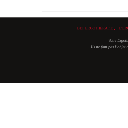
BDP ERGOTHÉRAPIE
L’ER
Votre Ergoth
Ils ne font pas l’obje