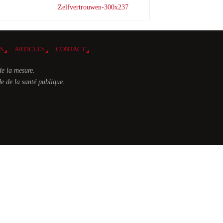
Zelfvertrouwen-300x237
ES
ARTICLES
CONTACT
de la mesure.
e de la santé publique.