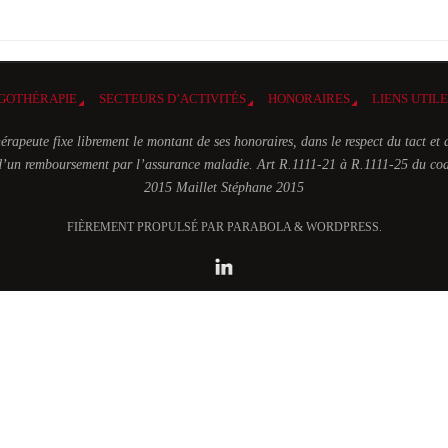
GOTHÉRAPIE
SECTEURS D’ACTIVITÉS
HONORAIRES
LIENS UTIL
érapeute fixe librement le montant de ses honoraires, dans le respect du tact et 
t d’un remboursement par l’assurance maladie. Art R.1111-21 à R.1111-25 du cod
2015 Maillet Stéphane 2015
FIÈREMENT PROPULSÉ PAR PARABOLA & WORDPRESS.