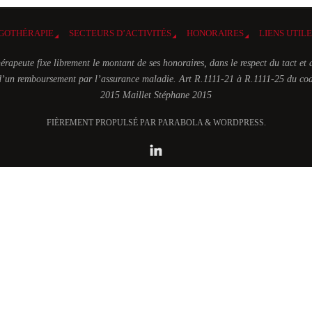
GOTHÉRAPIE
SECTEURS D’ACTIVITÉS
HONORAIRES
LIENS UTIL
érapeute fixe librement le montant de ses honoraires, dans le respect du tact et 
t d’un remboursement par l’assurance maladie. Art R.1111-21 à R.1111-25 du cod
2015 Maillet Stéphane 2015
FIÈREMENT PROPULSÉ PAR PARABOLA & WORDPRESS.