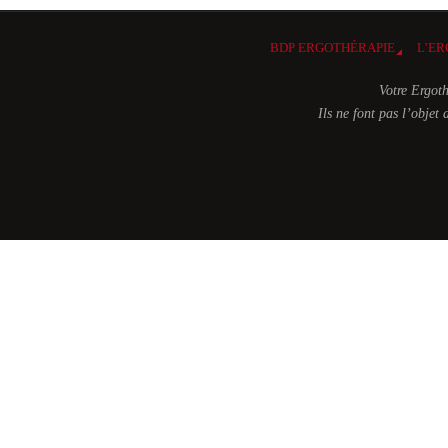
BDP ERGOTHÉRAPIE
L’ER
Votre Ergoth
Ils ne font pas l’obje