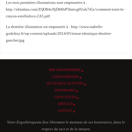
Les trois premières illustrations sont empruntées à :
http://ekladata.com/ZQO84xNjDf40rP5hmvg0Uok7rGc/comment-tenir-le-
crayon-estelledocs-2A5.pdf
La dernière illustration est empruntée à : http://www.isabelle-
godefroy.fr/wp-content/uploads/2014/05/tenue-identique-droitier-
gaucher.jpg
BDP ERGOTHÉRAPIE
L’ERGOTHÉRAPIE
SECTEURS D’ACTIVITÉS
HONORAIRES
LIENS UTILES
ARTICLES
CONTACT
Votre Ergothérapeute fixe librement le montant de ses honoraires, dans le
respect du tact et de la mesure.