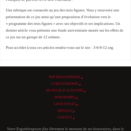
Une rubrique est consacrée au jeu des trois figures. Vous y trouverez une
présentation de ce jeu ainsi qu’une proposition d’évolution vers le
« programme des trois figures » avec ses objectifs et ses implications. Un
dernier article vous présente une étude universitaire menée sur les effets de
ce jeu sur un groupe de 12 enfants.
Pour accéder à tous ces articles rendez-vous sur le site : 3-6-9-12.org.
BDP ERGOTHÉRAPIE
L’ERGOTHÉRAPIE
SECTEURS D’ACTIVITÉS
HONORAIRES
LIENS UTILES
ARTICLES
CONTACT
Votre Ergothérapeute fixe librement le montant de ses honoraires, dans le