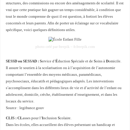
structures, des commissions ou encore des aménagements de scolarité. Il est
vrai que cette pratique fait gagner un temps considérable, à condition que
tout le monde comprenne de quoi il est question, à fortiori les élèves
concernés et leurs parents. Afin de porter un éclairage sur ce vocabulaire
spécifique, voici quelques définitions utiles.
photo créé par freepik – fr.freepik.com
SESSD ou SESSAD :
S
ervice d’
É
duction
S
péciale et de
S
oins à
D
omicile.
Il assure le soutien à la scolarisation ou à l’acquisition de l’autonomie
comportant l’ensemble des moyens médicaux, paramédicaux,
psychosociaux, éducatifs et pédagogiques adaptés. Les interventions
s’accomplissent dans les différents lieux de vie et d’activité de l’enfant ou
adolescent, domicile, crèche, établissement d’enseignement, et dans les
locaux du service.
Source : legifrance.gouv
CLIS :
CL
asses pour l’
I
nclusion
S
colaire.
Dans les écoles, elles accueillent des élèves présentant un handicap et