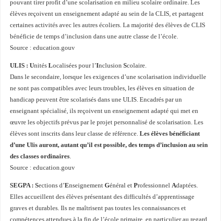
pouvant tirer profit d’une scolarisation en milieu scolaire ordinaire. Les
élèves reçoivent un enseignement adapté au sein de la CLIS, et partagent
certaines activités avec les autres écoliers. La majorité des élèves de CLIS
bénéficie de temps d’inclusion dans une autre classe de l’école.
Source : education.gouv
ULIS :
U
nités
L
ocalisées pour l’
I
nclusion
S
colaire.
Dans le secondaire, lorsque les exigences d’une scolarisation individuelle
ne sont pas compatibles avec leurs troubles, les élèves en situation de
handicap peuvent être scolarisés dans une ULIS. Encadrés par un
enseignant spécialisé, ils reçoivent un enseignement adapté qui met en
œuvre les objectifs prévus par le projet personnalisé de scolarisation. Les
élèves sont inscrits dans leur classe de référence.
Les élèves bénéficiant
d’une Ulis auront, autant qu’il est possible, des temps d’inclusion au sein
des classes ordinaires
.
Source : education.gouv
SEGPA :
S
ections d’
E
nseignement
G
énéral et
P
rofessionnel
A
daptées.
Elles accueillent des élèves présentant des difficultés d’apprentissage
graves et durables. Ils ne maîtrisent pas toutes les connaissances et
compétences attendues à la fin de l’école primaire, en particulier au regard