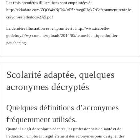
Les trois premières illustrations sont empruntées à :
http://ekladata.com/ZQO84xNjDf40rP5hmvg0Uok7rGc/comment-tenir-le-
crayon-estelledocs-2A5.pdf
La dernière illustration est empruntée à : http://www.isabelle-
godefroy.fr/wp-content/uploads/2014/05/tenue-identique-droitier-
gaucher.jpg
Scolarité adaptée, quelques
acronymes décryptés
Quelques définitions d’acronymes
fréquemment utilisés.
Quand il s’agît de scolarité adaptée, les professionnels de santé et de
l’éducation emploient régulièrement des acronymes pour désigner des