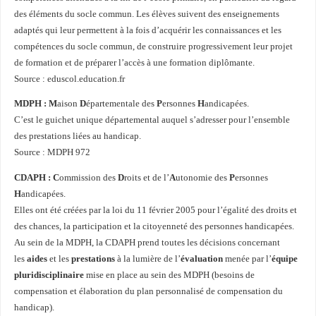
des éléments du socle commun. Les élèves suivent des enseignements
adaptés qui leur permettent à la fois d’acquérir les connaissances et les
compétences du socle commun, de construire progressivement leur projet
de formation et de préparer l’accès à une formation diplômante.
Source : eduscol.education.fr
MDPH :
M
aison
D
épartementale des
P
ersonnes
H
andicapées.
C’est le guichet unique départemental auquel s’adresser pour l’ensemble
des prestations liées au handicap.
Source : MDPH 972
CDAPH :
C
ommission des
D
roits et de l’
A
utonomie des
P
ersonnes
H
andicapées.
Elles ont été créées par la loi du 11 février 2005 pour l’égalité des droits et
des chances, la participation et la citoyenneté des personnes handicapées.
Au sein de la MDPH, la CDAPH prend toutes les décisions concernant
les
aides
et les
prestations
à la lumière de l’
évaluation
menée par l’
équipe
pluridisciplinaire
mise en place au sein des MDPH (besoins de
compensation et élaboration du plan personnalisé de compensation du
handicap).