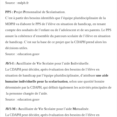
Source : mdph.fr
PPS :
P
rojet
P
ersonnalisé de
S
colarisation.
C’est à partir des besoins identifiés que l’équipe pluridisciplinaire de la
MDPH va élaborer le PPS de l’élève en situation de handicap, en tenant
compte des souhaits de l’enfant ou de l’adolescent et de ses parents. Le PPS
assure la cohérence d’ensemble du parcours scolaire de l’élève en situation
de handicap. C’est sur la base de ce projet que la CDAPH prend alors les
décisions utiles.
Source : education.gouv
AVS-I :
A
uxilliaire de
V
ie
S
colaire pour l’aide
I
ndividuelle.
La CDAPH peut décider, après évaluation des besoins de l’élève en
situation de handicap par l’équipe pluridisciplinaire, d’attribuer
une aide
humaine individuelle
pour la scolarisation
,
selon une quotité horaire
déterminée par la CDAPH, qui définit également les activités principales de
la personne chargée de l’aide.
Source : education.gouv
AVS-M :
A
uxilliaire de
V
ie
S
colaire pour l’aide
M
utualisée.
La CDAPH peut décider, après évaluation des besoins de l’élève en